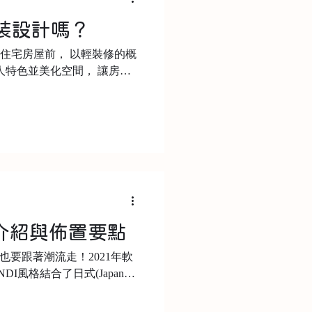
是軟裝設計嗎？
售私人住宅房屋前， 以輕裝修的概
人特色並美化空間， 讓房子
出去。 目前沒有通用的中文
me staging做為職業的人
格介紹與佈置要點
格也要跟著潮流走！2021年軟
I風格結合了日式(Japanese
navian)的舒適與實用性，...