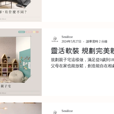
漆、壁紙、卡扣地板和系統櫃 等。這些項目不需要申請室內裝
修許可，能大幅節約並精準控制時
Sendécor
2024年5月27日
讀畢需時 2 分鐘
靈活軟裝 規劃完美
規劃親子宅這樣做，滿足從0歲到1
父母在家也能放鬆，創造能自在相
Sendécor