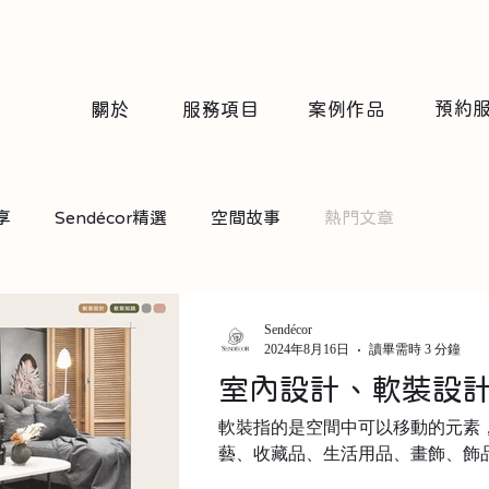
預約
關於
服務項目
案例作品
享
Sendécor精選
空間故事
熱門文章
Sendécor
2024年8月16日
讀畢需時 3 分鐘
室內設計、軟裝設
麼不同？
軟裝指的是空間中可以移動的元素
藝、收藏品、生活用品、畫飾、飾品和
務升級，加入了輕裝修項目（又稱輕