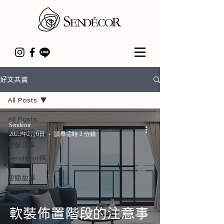
好文共賞
All Posts
All Posts
Sendécor
軟裝知識
2023年2月6日
讀畢需時 2 分鐘
軟裝分享
Sendécor精
選
空間故事
熱門文章
軟裝佈置階段的注意事