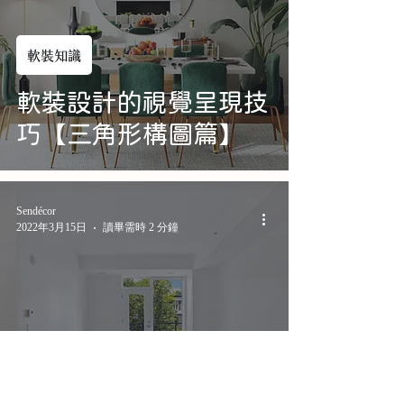
軟裝知識
軟裝設計的視覺呈現技
巧【三角形構圖篇】
Sendécor
2022年3月15日
讀畢需時 2 分鐘
軟裝知識
與生活有著密切連結的