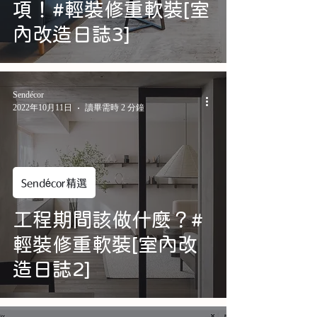
項！#輕裝修重軟裝[室
內改造日誌3]
Sendécor
2022年10月11日
讀畢需時 2 分鐘
Sendécor精選
工程期間該做什麼？#
輕裝修重軟裝[室內改
造日誌2]