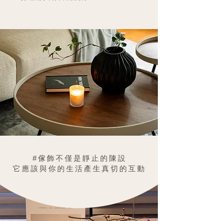
#傢飾不僅是靜止的陳設
它應該與你的生活產生真切的互動​