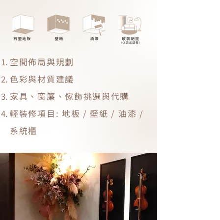
空間佈局與規劃
色彩與材質建議
家具、窗簾、傢飾挑選與代購
輕裝修項目: 地板 / 壁紙 / 油漆 /
系統櫃