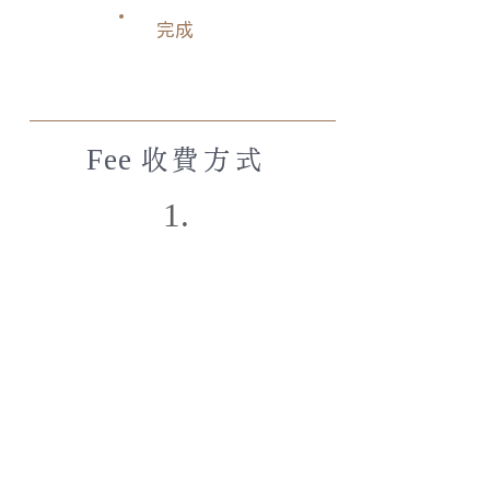
完成
Fee
收費方式
1.
設計費｜NT6,000元起 / 坪
（不足15坪以15坪計算）
※未簽約委託設計前，單次
場勘費用為6,000
元，
如場勘後確認簽約委託設計，合計
場勘費
將於
總
費用中扣除；若場勘後如未簽約委託設
計，
其
場勘費用恕不退還。