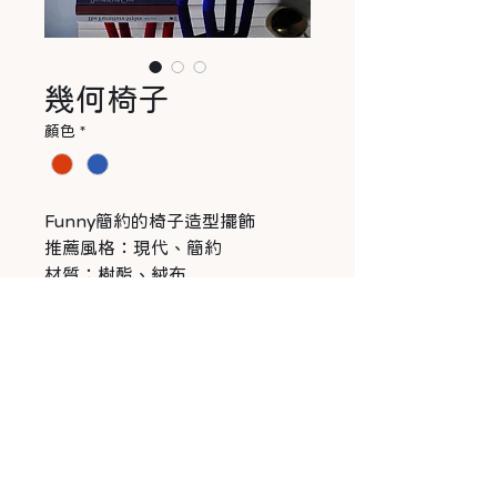
幾何椅子
顏色
*
Funny簡約的椅子造型擺飾
推薦風格：現代、簡約
材質：樹酯、絨布
尺寸：
高21*寬11*深18
©
2021-2025
SENDÈCOR
成騂國際 All Rights Reserved.