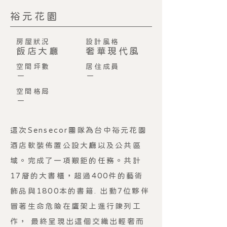
裕元花園
房屋狀況
設計風格
飯店大廳
奢華現代風
​空間坪數
居住成員
－
－
空間格局
－
這次Sensecor團隊為台中裕元花園
酒店軟裝佈置公設大廳以及公共區
域。完成了一項艱鉅的任務。共計
17層的大書櫃，超過400件的藝術
飾品與1800本的書籍. 出動7位夥伴
冒著生命危險在鷹架上進行陳列工
作， 最終呈現出這個交織出輕奢而