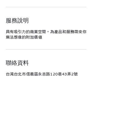
服務說明
具有吸引力的商業空間，為產品和服務帶來你
無法想像的附加價值
聯絡資料
台湾台北市信義區永吉路120巷43弄2號
©
2021-2025
SENDÈCOR
成騂國際 All Rights Reserved.