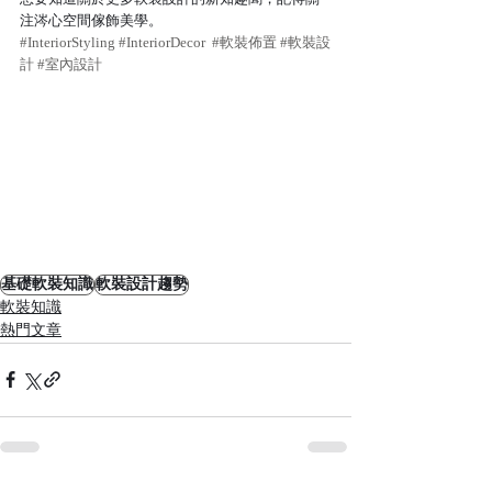
注涔心空間傢飾美學。
#InteriorStyling
#InteriorDecor
#軟裝佈置
#軟裝設
計
#室內設計
基礎軟裝知識
軟裝設計趨勢
軟裝知識
熱門文章