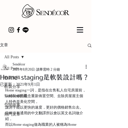
文章
All Posts
Sendécor
All Posts
2021年8月20日
讀畢需時 2 分鐘
Home staging是軟裝設計嗎？
軟裝知識
已更新：
2021年9月1日
軟裝分享
Home staging一詞，是指在出售私人住宅房屋前，
Sendécor精選
以輕裝修的概念重新佈置空間、去除房屋屋主個
人特色並美化空間，
空間故事
讓房子能以更快的速度，更好的價格銷售出去。
目前沒有通用的中文翻譯所以會以英文名詞做介
熱門文章
紹，
而以Home staging做為職業的人被稱為Home 