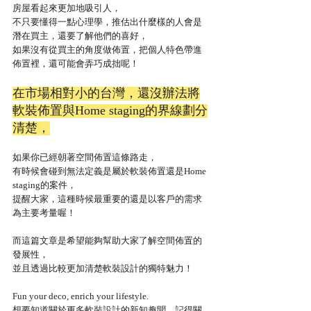
房屋看起來更加地吸引人，
不只要懂得一點心理學，推估出什麼樣的人會是
潛在買主，還要了解他們的喜好，
如果沒有從買主的角度做佈置，把個人特色帶進
佈置裡，還可能會弄巧成拙呢！
在市場相對小的台灣，還沒辦法將
軟裝佈置與Home staging的界線劃分
清楚，
如果你已經朝著空間佈置這條路走，
有時候會碰到無法定義是屬於軟裝佈置還是Home 
staging的案件，
提醒大家，這種時候最重要的還是以客戶的需求
為主要考量喔！
而這篇文章是希望能夠幫助大家了解空間佈置的
發展性，
並且透過比較更加清楚軟裝設計的獨特魅力！
Fun your deco, enrich your lifestyle.
想要知道關於更多軟裝設計的新知趣聞，記得關