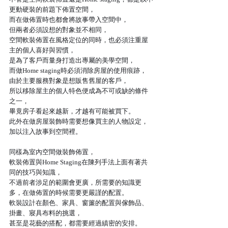
更動硬裝的前題下佈置空間，
而在做佈置時也都會將故事帶入空間中，
但兩者必須設想的對象並不相同，
空間軟裝佈置在風格定位的同時，也必須注重屋
主的個人喜好與習慣，
是為了客戶而量身打造出專屬的美學空間，
而做Home staging時必須消除房屋的使用痕跡，
由於主要服務對象是想販售舊屋的客戶，
所以移除屋主的個人特色便成為不可或缺的條件
之一，
畢竟房子看起來越新，才越有可能被買下。
此外在做房屋裝飾時需要想像買主的人物設定，
加以注入故事到空間裡。
同樣為室內空間做裝飾佈置，
軟裝佈置與Home Staging在陳列手法上面有著共
同的技巧與知識，
不過前者涉足的範圍會更廣，所需要的知識更
多，在做佈置的時候需要更嚴謹的配置。
軟裝設計在顏色、家具、窗簾的配置與傢飾品、
掛畫、寢具布料的挑選，
甚至是花藝的搭配，都需要經過縝密的安排。