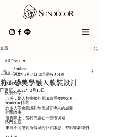
文章
All Posts
Sendécor
All Posts
2022年2月14日
讀畢需時 3 分鐘
將五感美學融入軟裝設計
軟裝知識
已更新：
2022年2月15日
軟裝分享
五感，是人類接收外界訊息重要的媒介，
Sendécor精選
許多人不會意識到每個感官帶來的感受，
空間故事
但實際上，當我們處在一個環境裡，
熱門文章
來自不同感官所傳遞的外在訊息，都影響著我們