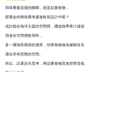
與味覺最直接的關聯，就是品嘗食物，
那要如何將味覺考慮進軟裝設計中呢？
或許能在海洋主題的空間裡，擺放熱帶果汁讓使
用者在空間裡飲用時，
多一層海島風情的感受，但將食物做為傢飾並非
適合所有型態的空間。
所以，試著反向思考，將品嘗食物寫進想營造氛
圍的故事裡，
假如屋主喜歡在客廳品嘗咖啡，那就以此為出發
點，
選擇適合咖啡廳的軟裝單品，打造出咖啡廳的氛
圍，
當屋主真正使用空間時，
更能放鬆心情、愉悅地感受美好生活的當下。